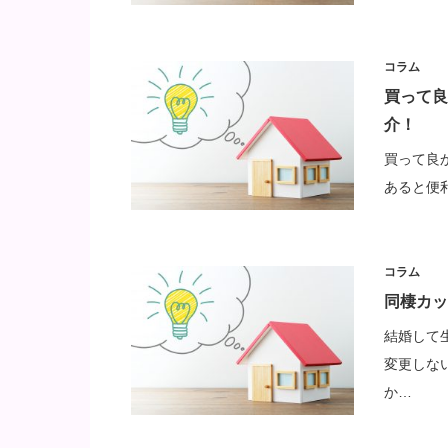
コラム
買って良
介！
買って良
あると便利
コラム
同棲カッ
結婚して
変更しな
か…