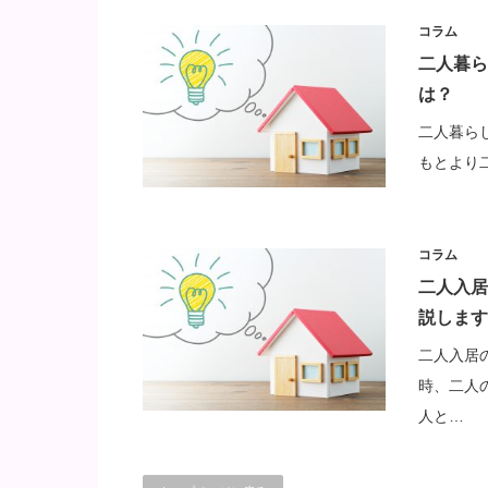
コラム
二人暮ら
は？
二人暮ら
もとより二
コラム
二人入居
説します
二人入居
時、二人
人と…