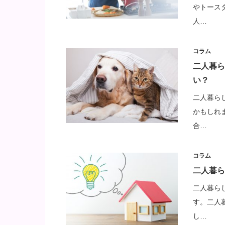
やトース
人…
コラム
二人暮ら
い？
二人暮ら
かもしれ
合…
コラム
二人暮ら
二人暮ら
す。二人
し…